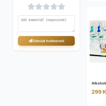
Vánoční dárky
20
Svatební dary
16
Jedlé dárky
14
Valentýnské dárky
13
Odeslat hodnocení
Ptákoviny
9
Kosmetické dárky
9
Alkoholové dárky
7
Dárky pro maminku
6
Alkohol
Služby
5
299 
Dárky do školy
5