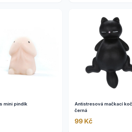
s mini pindík
Antistresová mačkací ko
černá
č
99 Kč