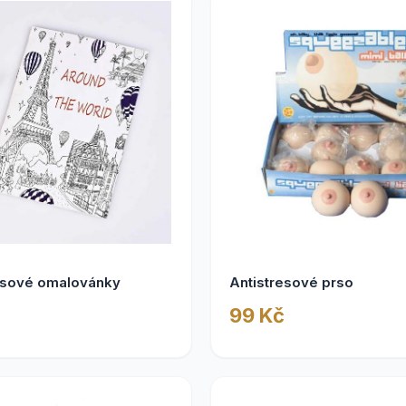
esové omalovánky
Antistresové prso
č
99 Kč