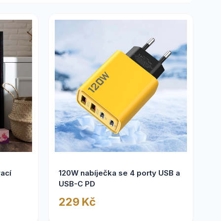
rací
120W nabíječka se 4 porty USB a
USB-C PD
229 Kč