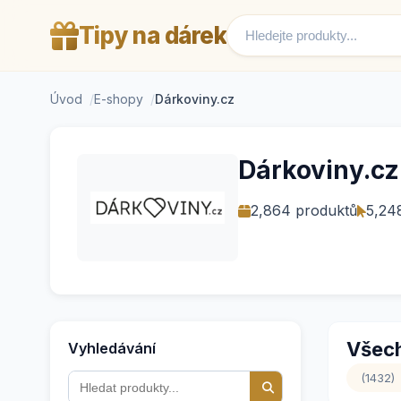
Tipy na dárek
Úvod
E-shopy
Dárkoviny.cz
Dárkoviny.cz
2,864 produktů
5,24
Všech
Vyhledávání
(1432)