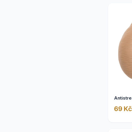
Dárky k narozeninám
1
podle věku
Reklamní dárkové
1
předměty
Svatební dary podle typu
1
dárku
Ostatní příležitosti
1
Dárky pro kolegyni
1
Antistr
69 Kč