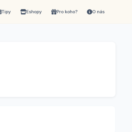
Tipy
Eshopy
Pro koho?
O nás