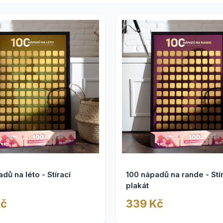
dů na léto - Stírací
100 nápadů na rande - Stí
plakát
Kč
339 Kč