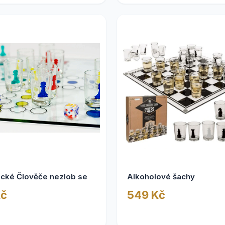
ické Člověče nezlob se
Alkoholové šachy
Kč
549 Kč