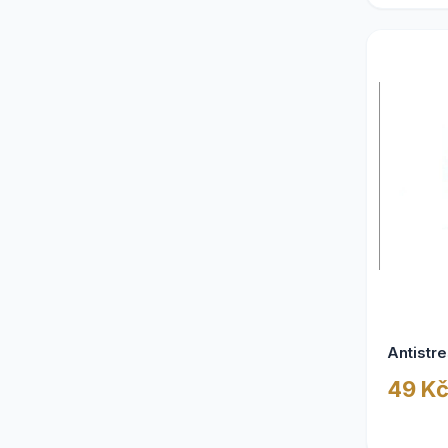
Dárky pro děti
5
Toaletní papíry
4
Dárky pro kluky
3
Dárky pro tátu
3
USB flash disky
3
Stírací mapy
3
Dárky pro kolegu
3
Dárky na zakázku
2
Antistre
Dárky pro dědu
2
49 K
Šperky
2