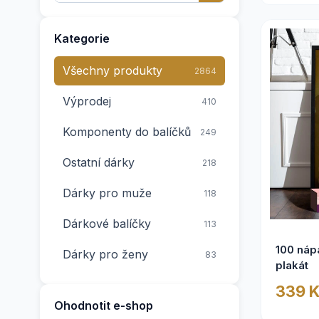
Kategorie
Všechny produkty
2864
Výprodej
410
Komponenty do balíčků
249
Ostatní dárky
218
Dárky pro muže
118
Dárkové balíčky
113
100 nápa
Dárky pro ženy
83
plakát
Dárky k narozeninám
55
339 
Ohodnotit e-shop
Dárky pro učitelky
30