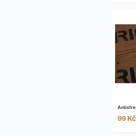
Dárky podle příležitosti
2
Komplet katalog
2
Dárky pro babičku
2
Dárky na Silvestra
2
Dárky k svátku
2
Dárky pro bratra
2
Šumivá vína se zlatem
1
Dárky pro manžela
1
Dárky pro syna
1
Antistr
99 Kč
Dárky pro manželku
1
Dárky pro kamarádku
1