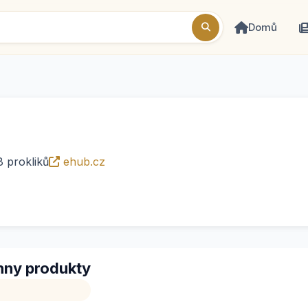
Domů
8 prokliků
ehub.cz
ny produkty