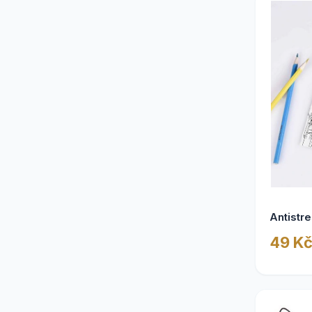
Antistr
49 K