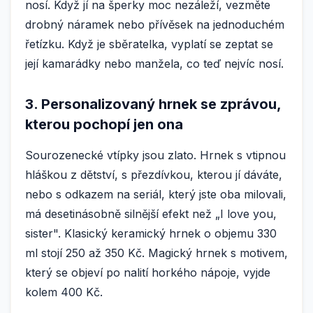
nosí. Když jí na šperky moc nezáleží, vezměte
drobný náramek nebo přívěsek na jednoduchém
řetízku. Když je sběratelka, vyplatí se zeptat se
její kamarádky nebo manžela, co teď nejvíc nosí.
3. Personalizovaný hrnek se zprávou,
kterou pochopí jen ona
Sourozenecké vtípky jsou zlato. Hrnek s vtipnou
hláškou z dětství, s přezdívkou, kterou jí dáváte,
nebo s odkazem na seriál, který jste oba milovali,
má desetinásobně silnější efekt než „I love you,
sister". Klasický keramický hrnek o objemu 330
ml stojí 250 až 350 Kč. Magický hrnek s motivem,
který se objeví po nalití horkého nápoje, vyjde
kolem 400 Kč.