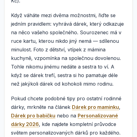
Kč).
Když váháte mezi dvěma možnostmi, řiďte se
jedním pravidlem: vyhrává dárek, který odkazuje
na něco vašeho společného. Sourozenec má v
ruce kartu, kterou nikdo jiný nemá — sdílenou
minulost. Foto z dětství, vtípek z mámina
kuchyně, vzpomínka na společnou dovolenou.
Tohle nikomu jinému nedáte a sestra to ví. A
když se dárek trefí, sestra si ho pamatuje déle
než jakýkoli dárek od kohokoli mimo rodinu.
Pokud chcete podobné tipy pro ostatní rodinné
dárky, mrkněte na článek
Dárek pro maminku
,
Dárek pro babičku
nebo na
Personalizované
dárky 2026
, kde najdete kompletní průvodce
světem personalizovaných dárků pro každého.