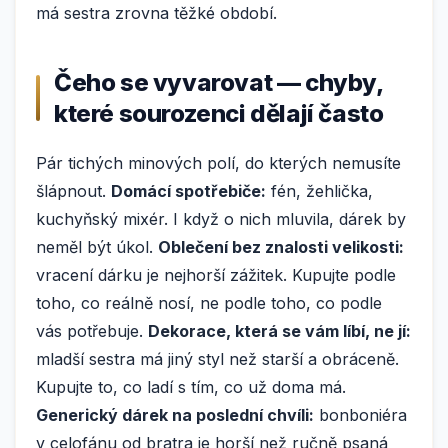
má sestra zrovna těžké období.
Čeho se vyvarovat — chyby,
které sourozenci dělají často
Pár tichých minových polí, do kterých nemusíte
šlápnout.
Domácí spotřebiče:
fén, žehlička,
kuchyňský mixér. I když o nich mluvila, dárek by
neměl být úkol.
Oblečení bez znalosti velikosti:
vracení dárku je nejhorší zážitek. Kupujte podle
toho, co reálně nosí, ne podle toho, co podle
vás potřebuje.
Dekorace, která se vám líbí, ne jí:
mladší sestra má jiný styl než starší a obráceně.
Kupujte to, co ladí s tím, co už doma má.
Generický dárek na poslední chvíli:
bonboniéra
v celofánu od bratra je horší než ručně psaná