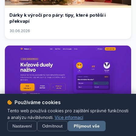
Dárky k výročí pro páry: tipy, které potěší i
překvapí
30.06.2026
Používáme cookies
Tento web používá cookies pro zajištění správné funkčnosti
a analýzu návštěvnosti.
Více informací
Kvízov.cz: vědomostní kvízové duely 1 na 1 online a
Nastavení
Odmítnout
Přijmout vše
zdarma