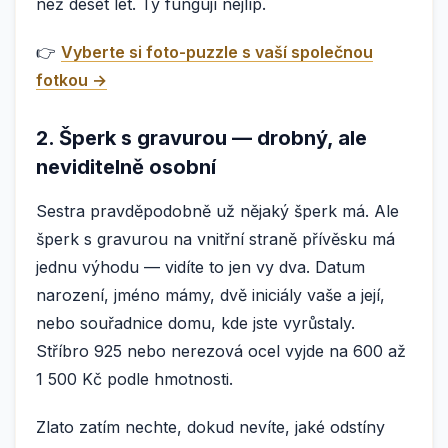
než deset let. Ty fungují nejlíp.
👉
Vyberte si foto-puzzle s vaší společnou
fotkou →
2. Šperk s gravurou — drobný, ale
neviditelně osobní
Sestra pravděpodobně už nějaký šperk má. Ale
šperk s gravurou na vnitřní straně přívěsku má
jednu výhodu — vidíte to jen vy dva. Datum
narození, jméno mámy, dvě iniciály vaše a její,
nebo souřadnice domu, kde jste vyrůstaly.
Stříbro 925 nebo nerezová ocel vyjde na 600 až
1 500 Kč podle hmotnosti.
Zlato zatím nechte, dokud nevíte, jaké odstíny