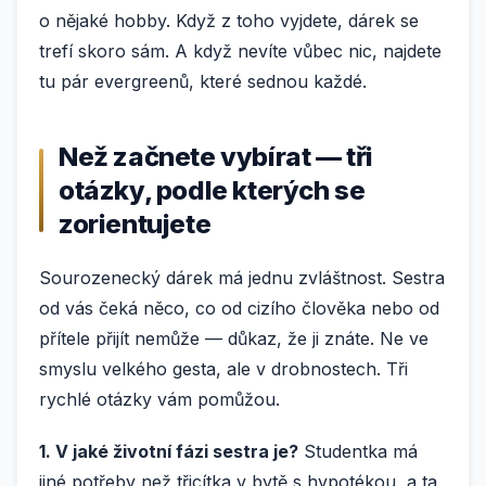
o nějaké hobby. Když z toho vyjdete, dárek se
trefí skoro sám. A když nevíte vůbec nic, najdete
tu pár evergreenů, které sednou každé.
Než začnete vybírat — tři
otázky, podle kterých se
zorientujete
Sourozenecký dárek má jednu zvláštnost. Sestra
od vás čeká něco, co od cizího člověka nebo od
přítele přijít nemůže — důkaz, že ji znáte. Ne ve
smyslu velkého gesta, ale v drobnostech. Tři
rychlé otázky vám pomůžou.
1. V jaké životní fázi sestra je?
Studentka má
jiné potřeby než třicítka v bytě s hypotékou, a ta