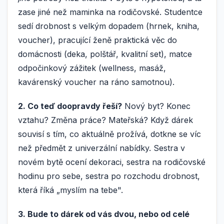
zase jiné než maminka na rodičovské. Studentce
sedí drobnost s velkým dopadem (hrnek, kniha,
voucher), pracující ženě praktická věc do
domácnosti (deka, polštář, kvalitní set), matce
odpočinkový zážitek (wellness, masáž,
kavárenský voucher na ráno samotnou).
2. Co teď doopravdy řeší?
Nový byt? Konec
vztahu? Změna práce? Mateřská? Když dárek
souvisí s tím, co aktuálně prožívá, dotkne se víc
než předmět z univerzální nabídky. Sestra v
novém bytě ocení dekoraci, sestra na rodičovské
hodinu pro sebe, sestra po rozchodu drobnost,
která říká „myslím na tebe".
3. Bude to dárek od vás dvou, nebo od celé