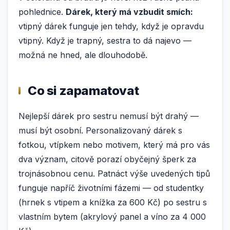
pohlednice.
Dárek, který má vzbudit smích:
vtipný dárek funguje jen tehdy, když je opravdu
vtipný. Když je trapný, sestra to dá najevo —
možná ne hned, ale dlouhodobě.
Co si zapamatovat
Nejlepší dárek pro sestru nemusí být drahý —
musí být osobní. Personalizovaný dárek s
fotkou, vtípkem nebo motivem, který má pro vás
dva význam, citově porazí obyčejný šperk za
trojnásobnou cenu. Patnáct výše uvedených tipů
funguje napříč životními fázemi — od studentky
(hrnek s vtipem a knížka za 600 Kč) po sestru s
vlastním bytem (akrylový panel a víno za 4 000