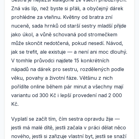
Zná vás líp, než byste si přáli, a obyčejný dárek
prohlédne za vteřinu. Květiny od bratra zní
nuceně, sada hrnků od starší sestry mladší přijde
jako úkol, a vůně schovaná pod stromečkem
může skončit nedotčená, pokud nesedí. Návod,
jak se trefit, ale existuje — a není ani moc dlouhý.
V tomhle průvodci najdete 15 konkrétních
nápadů na dárek pro sestru, rozdělených podle
věku, povahy a životní fáze. Většinu z nich
pořídíte online během pár minut a všechny mají
variantu od 300 Kč i lepší provedení nad 2 000
Kč.
Vyplatí se začít tím, čím sestra opravdu žije —
jestli má malé dítě, jestli začala v práci dělat něco
nového, jestli si zařizuje vlastní byt, jestli se snaží