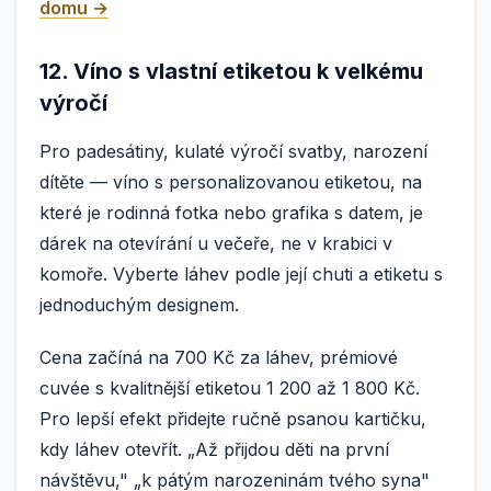
domu →
12. Víno s vlastní etiketou k velkému
výročí
Pro padesátiny, kulaté výročí svatby, narození
dítěte — víno s personalizovanou etiketou, na
které je rodinná fotka nebo grafika s datem, je
dárek na otevírání u večeře, ne v krabici v
komoře. Vyberte láhev podle její chuti a etiketu s
jednoduchým designem.
Cena začíná na 700 Kč za láhev, prémiové
cuvée s kvalitnější etiketou 1 200 až 1 800 Kč.
Pro lepší efekt přidejte ručně psanou kartičku,
kdy láhev otevřít. „Až přijdou děti na první
návštěvu," „k pátým narozeninám tvého syna"