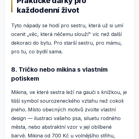
Praktické dárky pro
každodenní život
Tyto nápady se hodí pro sestru, která už si umí
ocenit „věc, která něčemu slouží" víc než další
dekoraci do bytu. Pro starší sestru, pro mámu,
pro tu, co bydlí sama.
8. Tričko nebo mikina s vlastním
potiskem
Mikina, ve které sestra leží na gauči s knížkou, je
tišší symbol sourozeneckého vztahu než cokoli
jiného. Místo obecných motivů zvolte vlastní
design — ilustraci vašeho psa, siluetu rodného
města, nebo abstraktní vzor v její oblíbené
barvě. Mikina od 700 Kč u volnějšího střihu,