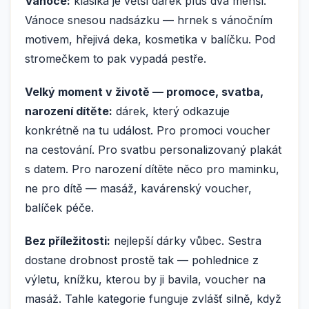
Vánoce:
klasika je větší dárek plus dva menší.
Vánoce snesou nadsázku — hrnek s vánočním
motivem, hřejivá deka, kosmetika v balíčku. Pod
stromečkem to pak vypadá pestře.
Velký moment v životě — promoce, svatba,
narození dítěte:
dárek, který odkazuje
konkrétně na tu událost. Pro promoci voucher
na cestování. Pro svatbu personalizovaný plakát
s datem. Pro narození dítěte něco pro maminku,
ne pro dítě — masáž, kavárenský voucher,
balíček péče.
Bez příležitosti:
nejlepší dárky vůbec. Sestra
dostane drobnost prostě tak — pohlednice z
výletu, knížku, kterou by ji bavila, voucher na
masáž. Tahle kategorie funguje zvlášť silně, když