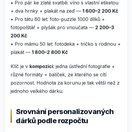
• Pro pár ke zlaté svatbě: víno s vlastní etiketou
+ dva hrnky + plakát na zeď —
1 600–2 200 Kč
• Pro tátu 60 let: foto-puzzle 1000 dílků +
fotopolštář + plyšák pro vnoučata —
2 200–3
200 Kč
• Pro mámu 50 let: fotodeka + tričko s rodinou +
plakát —
1 800–2 800 Kč
Klíč je v
kompozici
: jedna ústřední fotografie +
různé formáty = balíček, ze kterého se cítí
pozornost. Hodnota za korunu je tak větší než z
jednoho velkého dárku.
Srovnání personalizovaných
dárků podle rozpočtu