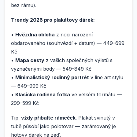
bez rámu).
Trendy 2026 pro plakátový dárek:
•
Hvězdná obloha
z noci narození
obdarovaného (souhvězdí + datum) — 449–699
Kč
•
Mapa cesty
z vašich společných výletů s
vyznačenými body — 549–849 Kč
•
Minimalistický rodinný portrét
v line art stylu
— 649–999 Kč
•
Klasická rodinná fotka
ve velkém formátu —
299–599 Kč
Tip:
vždy přibalte rámeček
. Plakát svinutý v
tubě působí jako polotovar — zarámovaný je
hotový dárek na zeď.