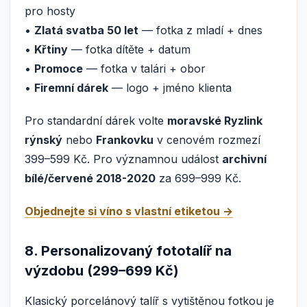
pro hosty
•
Zlatá svatba 50 let
— fotka z mladí + dnes
•
Křtiny
— fotka dítěte + datum
•
Promoce
— fotka v talári + obor
•
Firemní dárek
— logo + jméno klienta
Pro standardní dárek volte
moravské Ryzlink
rýnský
nebo
Frankovku
v cenovém rozmezí
399–599 Kč. Pro významnou událost
archivní
bílé/červené 2018-2020
za 699–999 Kč.
Objednejte si víno s vlastní etiketou →
8. Personalizovaný fototalíř na
výzdobu (299–699 Kč)
Klasický porcelánový talíř s vytištěnou fotkou je