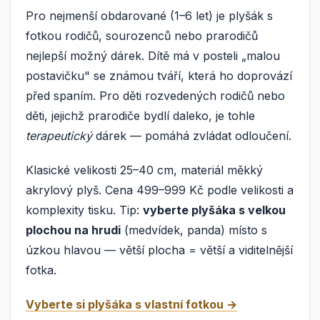
Pro nejmenší obdarované (1–6 let) je plyšák s
fotkou rodičů, sourozenců nebo prarodičů
nejlepší možný dárek. Dítě má v posteli „malou
postavičku" se známou tváří, která ho doprovází
před spaním. Pro děti rozvedených rodičů nebo
děti, jejichž prarodiče bydlí daleko, je tohle
terapeutický
dárek — pomáhá zvládat odloučení.
Klasické velikosti 25–40 cm, materiál měkký
akrylový plyš. Cena 499–999 Kč podle velikosti a
komplexity tisku. Tip:
vyberte plyšáka s velkou
plochou na hrudi
(medvídek, panda) místo s
úzkou hlavou — větší plocha = větší a viditelnější
fotka.
Vyberte si plyšáka s vlastní fotkou →