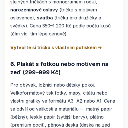
stejných tričkách s monogramem rodu),
narozeninové oslavy
(tričko s motivem
oslavence),
svatba
(trička pro družičky a
svědky). Cena 350–1 200 Kč podle počtu kusů
(čím víc, tím lépe cenově).
Vytvořte si tričko s vlastním potiskem →
6. Plakát s fotkou nebo motivem na
zeď (299–999 Kč)
Pro obývák, ložnici nebo dětský pokoj.
Velkoformátový tisk fotky, mapy, citátu nebo
vlastní grafiky ve formátu A3, A2 nebo A1. Cena
se odvíjí od velikosti a materiálu — matný papír
(běžný), lesklý papír (sytější barvy), plátno
(premium pocit), pěnová deska (deska na zeď