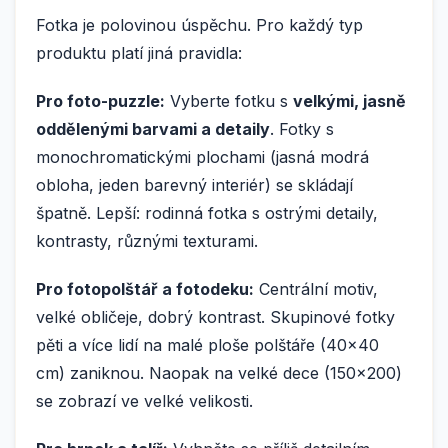
Fotka je polovinou úspěchu. Pro každý typ
produktu platí jiná pravidla:
Pro foto-puzzle:
Vyberte fotku s
velkými, jasně
oddělenými barvami a detaily
. Fotky s
monochromatickými plochami (jasná modrá
obloha, jeden barevný interiér) se skládají
špatně. Lepší: rodinná fotka s ostrými detaily,
kontrasty, různými texturami.
Pro fotopolštář a fotodeku:
Centrální motiv,
velké obličeje, dobrý kontrast. Skupinové fotky
pěti a více lidí na malé ploše polštáře (40×40
cm) zaniknou. Naopak na velké dece (150×200)
se zobrazí ve velké velikosti.