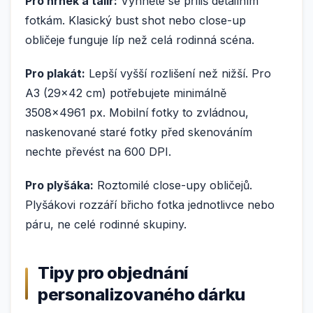
Pro hrnek a talíř:
Vyhněte se příliš detailním
fotkám. Klasický bust shot nebo close-up
obličeje funguje líp než celá rodinná scéna.
Pro plakát:
Lepší vyšší rozlišení než nižší. Pro
A3 (29×42 cm) potřebujete minimálně
3508×4961 px. Mobilní fotky to zvládnou,
naskenované staré fotky před skenováním
nechte převést na 600 DPI.
Pro plyšáka:
Roztomilé close-upy obličejů.
Plyšákovi rozzáří břicho fotka jednotlivce nebo
páru, ne celé rodinné skupiny.
Tipy pro objednání
personalizovaného dárku