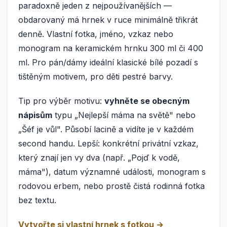
paradoxně jeden z nejpoužívanějších —
obdarovaný má hrnek v ruce minimálně třikrát
denně. Vlastní fotka, jméno, vzkaz nebo
monogram na keramickém hrnku 300 ml či 400
ml. Pro pán/dámy ideální klasické bílé pozadí s
tištěným motivem, pro děti pestré barvy.
Tip pro výběr motivu:
vyhněte se obecným
nápisům
typu „Nejlepší máma na světě" nebo
„Šéf je vůl". Působí lacině a vidíte je v každém
second handu. Lepší: konkrétní privátní vzkaz,
který znají jen vy dva (např. „Pojď k vodě,
máma"), datum významné události, monogram s
rodovou erbem, nebo prostě čistá rodinná fotka
bez textu.
Vytvořte si vlastní hrnek s fotkou →