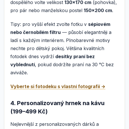
dospělého volte velikost
130×170 cm
(pohovka),
pro pár nebo manželskou postel
150×200 cm
.
Tipy: pro vyšší efekt zvolte fotku v
sépiovém
nebo černobílém filtru
— působí elegantněji a
ladí s každým interiérem. Plnobarevné motivy
nechte pro dětský pokoj. Většina kvalitních
fotodek dnes vydrží
desítky praní bez
vyblednutí
, pokud dodržíte praní na 30 °C bez
aviváže.
Vyberte si fotodeku s vlastní fotografií →
4. Personalizovaný hrnek na kávu
(199–499 Kč)
Nejlevnější z personalizovaných dárků a