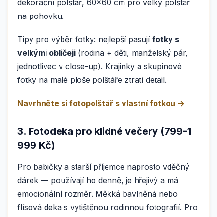
dekorační polštář, 60×60 cm pro velký polštář
na pohovku.
Tipy pro výběr fotky: nejlepší pasují
fotky s
velkými obličeji
(rodina + děti, manželský pár,
jednotlivec v close-up). Krajinky a skupinové
fotky na malé ploše polštáře ztratí detail.
Navrhněte si fotopolštář s vlastní fotkou →
3. Fotodeka pro klidné večery (799–1
999 Kč)
Pro babičky a starší příjemce naprosto vděčný
dárek — používají ho denně, je hřejivý a má
emocionální rozměr. Měkká bavlněná nebo
flísová deka s vytištěnou rodinnou fotografií. Pro